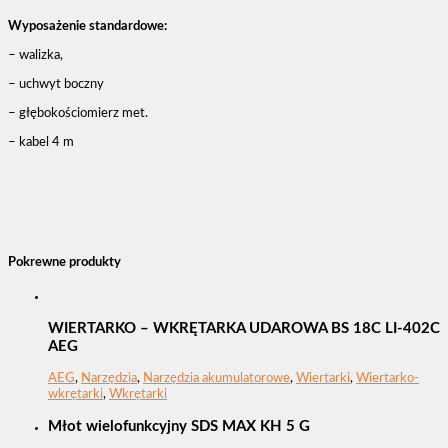
Wyposażenie standardowe:
– walizka,
– uchwyt boczny
– głębokościomierz met.
– kabel 4 m
Pokrewne produkty
WIERTARKO – WKRĘTARKA UDAROWA BS 18C LI-402C
AEG
AEG
,
Narzędzia
,
Narzędzia akumulatorowe
,
Wiertarki
,
Wiertarko-
wkrętarki
,
Wkrętarki
Młot wielofunkcyjny SDS MAX KH 5 G