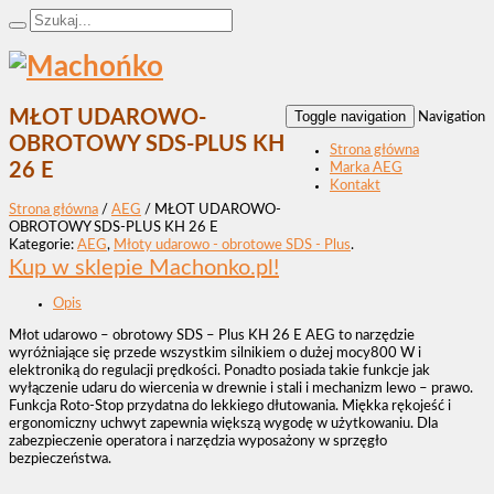
MŁOT UDAROWO-
Toggle navigation
Navigation
OBROTOWY SDS-PLUS KH
Strona główna
26 E
Marka AEG
Kontakt
Strona główna
/
AEG
/ MŁOT UDAROWO-
OBROTOWY SDS-PLUS KH 26 E
Kategorie:
AEG
,
Młoty udarowo - obrotowe SDS - Plus
.
Kup w sklepie Machonko.pl!
Opis
Młot udarowo – obrotowy SDS – Plus KH 26 E AEG to narzędzie
wyróżniające się przede wszystkim silnikiem o dużej mocy800 W i
elektroniką do regulacji prędkości. Ponadto posiada takie funkcje jak
wyłączenie udaru do wiercenia w drewnie i stali i mechanizm lewo – prawo.
Funkcja Roto-Stop przydatna do lekkiego dłutowania. Miękka rękojeść i
ergonomiczny uchwyt zapewnia większą wygodę w użytkowaniu. Dla
zabezpieczenie operatora i narzędzia wyposażony w sprzęgło
bezpieczeństwa.